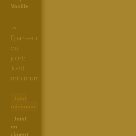
Vanille
Épaisseur
du
joint:
Joint
minimum
Joint
minimum
Joint
en
ciment