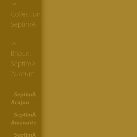
Collection:
SeptimA
Brique:
SeptimA
Aureum
SeptimA
Acajou
SeptimA
Amarante
SeptimA