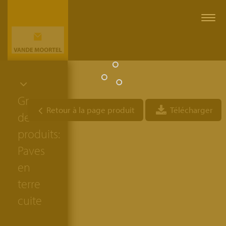
Togg
navi
Groupe
Retour à la page produit
Télécharger
de
produits:
Paves
en
terre
cuite