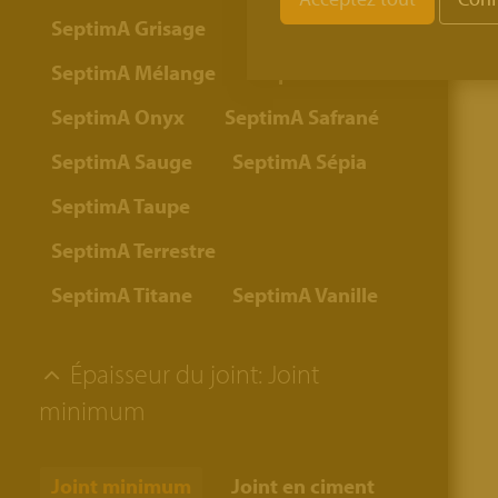
SeptimA Grisage
SeptimA Mélange
SeptimA Olive
SeptimA Onyx
SeptimA Safrané
SeptimA Sauge
SeptimA Sépia
SeptimA Taupe
SeptimA Terrestre
SeptimA Titane
SeptimA Vanille
Épaisseur du joint:
Joint
minimum
Joint minimum
Joint en ciment