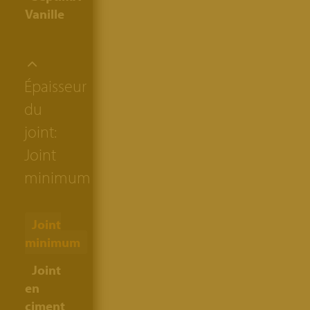
Vanille
Épaisseur
du
joint:
Joint
minimum
Joint
minimum
Joint
en
ciment