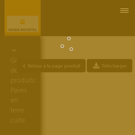
Togg
navi
Groupe
Retour à la page produit
Télécharger
de
produits:
Paves
en
terre
cuite