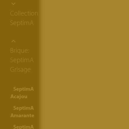
Collection:
SeptimA
Brique:
SeptimA
Grisage
SeptimA
Acajou
SeptimA
Amarante
SeptimA