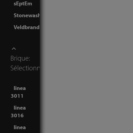
sEptEm
Stonewashed
Veldbrand
Brique:
Sélectionner
linea
3011
linea
3016
linea