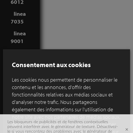
6012
linea
7035
linea
9001
Consentement aux cookies
Épaisseur
Les cookies nous permettent de personnaliser le
du
contenu et les annonces, d'offrir des
joint:
fonctionnalités relatives aux médias sociaux et
Sélectionner
d'analyser notre trafic. Nous partageons
également des informations sur l'utilisation de
notre site avec nos partenaires de médias sociaux,
6
Les bloqueurs de publicités et de fenêtres contextuelles
de publicité et d'analyse, qui peuvent combiner
peuvent interférer avec le générateur de texture. Désactivez-
mm
celles-ci avec d'autres informations que vous leur
le si vous rencontrez des problèmes avec le générateur de