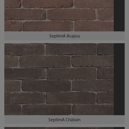
SeptimA Acajou
SeptimA Châtain