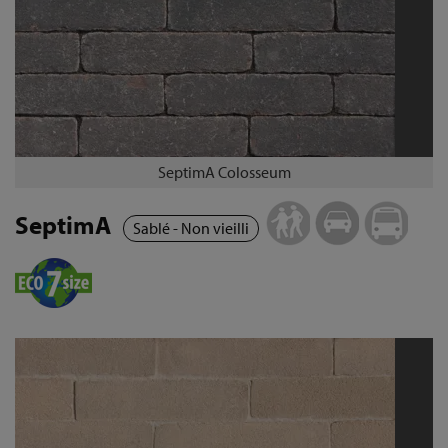
SeptimA Colosseum
SeptimA
Sablé - Non vieilli