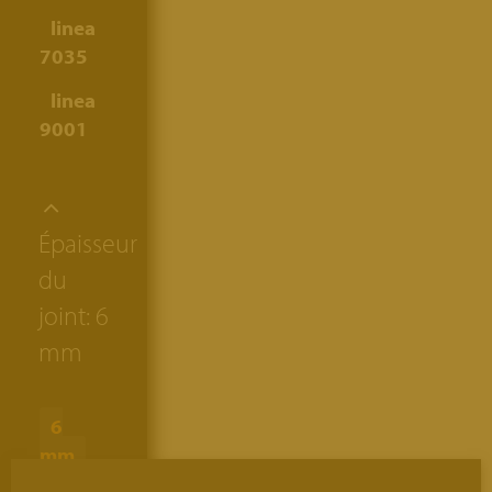
linea
7035
linea
9001
Épaisseur
du
joint:
6
mm
6
mm