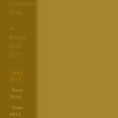
Collection:
linea
Brique:
linea
3011
linea
3011
linea
3016
linea
6012