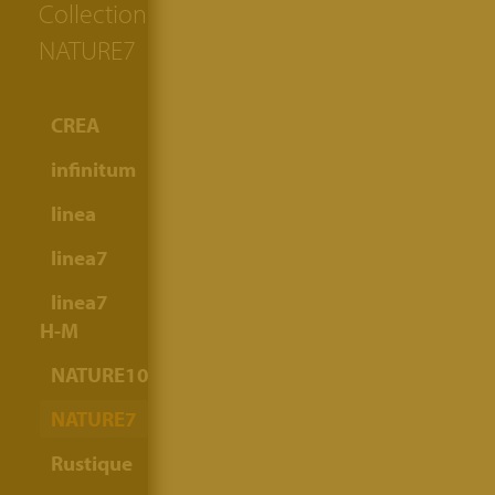
Collection:
NATURE7
CREA
infinitum
linea
linea7
linea7
H-M
NATURE10
NATURE7
Rustique