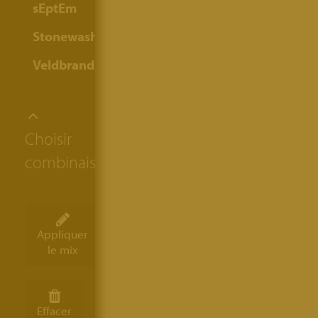
sEptEm
Stonewashed
Veldbrand
Choisir
combinaison
Appliquer
le mix
Effacer