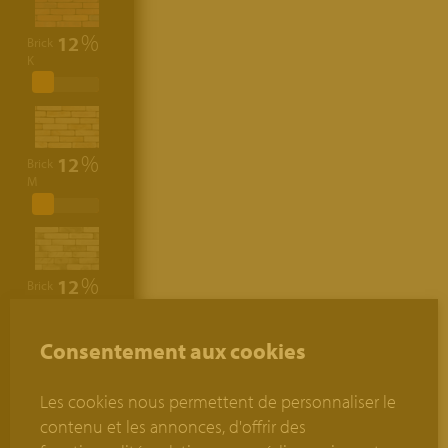
12
Brick
K
12
Brick
M
12
Brick
R
Consentement aux cookies
Les cookies nous permettent de personnaliser le
12
Brick
contenu et les annonces, d'offrir des
V