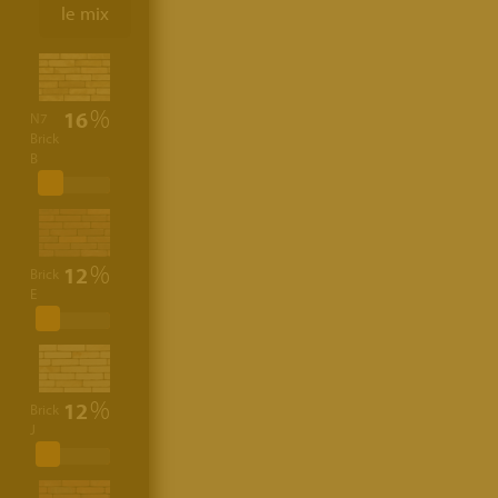
le mix
16
N7
Brick
B
12
Brick
E
12
Brick
J