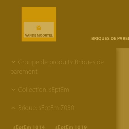
}
BRIQUES DE PAR
Groupe de produits: Briques de
parement
Collection: sEptEm
Brique: sEptEm 7030
sEptEm 1014
sEptEm 1019