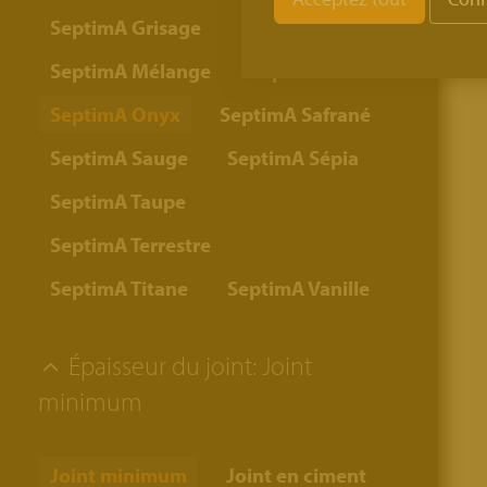
SeptimA Grisage
SeptimA Mélange
SeptimA Olive
SeptimA Onyx
SeptimA Safrané
SeptimA Sauge
SeptimA Sépia
SeptimA Taupe
SeptimA Terrestre
SeptimA Titane
SeptimA Vanille
Épaisseur du joint:
Joint
minimum
Joint minimum
Joint en ciment