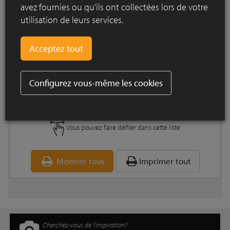
avez fournies ou qu'ils ont collectées lors de votre
utilisation de leurs services.
Liste de références CREA 1018
Vous pouvez faire défiler dans cette liste
Code postal
Ville
Rue
Appareillage
Configurez vous-même les cookies
9200
Dendermonde
Schrieksweide 1
Appareillage sauva
9200
Dendermonde
Schrieksweide 2
Appareillage sauva
Vous pouvez faire défiler dans cette liste
Montrer tous
Imprimer tout
Cherchez-vous de l'inspiration?