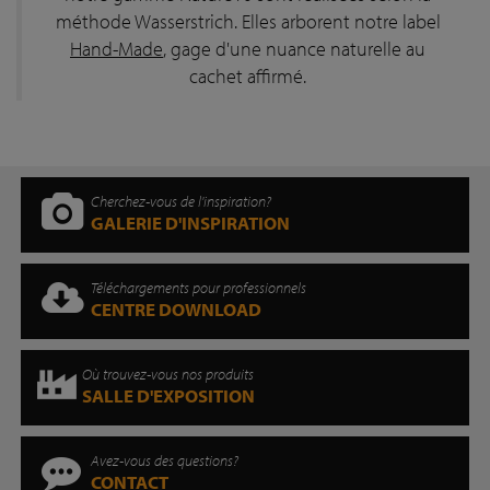
méthode Wasserstrich. Elles arborent notre label
Hand-Made
, gage d'une nuance naturelle au
cachet affirmé.
Cherchez-vous de l'inspiration?
GALERIE D'INSPIRATION
Téléchargements pour professionnels
CENTRE DOWNLOAD
Où trouvez-vous nos produits
SALLE D'EXPOSITION
Avez-vous des questions?
CONTACT