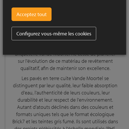
Le pavé en terre cuite est un matériau de
revêtement authentique, très typé et souvent
utilisé, qu'on retrouve systématiquement dans
une foule de projets : allées de jardins
pittoresques, bordures, escaliers, terrasses, allées
Configurez vous-même les cookies
d'accès, places publiques, rues, trottoirs, etc.
Leader du marché depuis de nombreuses années,
Briqueterie Vande Moortel ne cesse de plancher
sur l'évolution de ce matériau de revêtement
qualitatif, afin de maintenir son excellence.
Les pavés en terre cuite Vande Moortel se
distinguent par leur qualité, leur faible absorption
d'eau, l'authenticité de leurs couleurs, leur
durabilité et leur respect de l'environnement.
Autant d'atouts déclinés dans des couleurs et
formats uniques tels que le format écologique
Brick7 et les teintes gris fumé. Ils sont utilisés dans
des projets plébiscités à l'échelle mondiale (RHS,