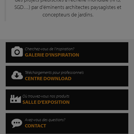
SGD…) par d'éminents architectes paysagistes et
concepteurs de jardins.
Cherchez-vous de l'inspiration?
GALERIE D'INSPIRATION
Téléchargements pour professionnels
CENTRE DOWNLOAD
Où trouvez-vous nos produits
SALLE D'EXPOSITION
Avez-vous des questions?
CONTACT