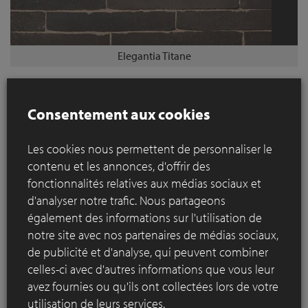
Elegantia Titane
Sources de classe pour tout projet privé ou public,
Consentement aux cookies
les pavés en terre cuite haute qualité de Vande
Moortel ont un cachet bien affirmé. Ils peuvent
Les cookies nous permettent de personnaliser le
ainsi conférer une dimension supplémentaire à
contenu et les annonces, d'offrir des
n'importe quel espace extérieur. Leurs différents
fonctionnalités relatives aux médias sociaux et
formats, couleurs et appareillages offrent
d'analyser notre trafic. Nous partageons
d'innombrables possibilités conceptuelles, et se
également des informations sur l'utilisation de
combinent à merveille avec d'autres matériaux.
notre site avec nos partenaires de médias sociaux,
Résolument naturels, ces pavés conviennent pour
de publicité et d'analyse, qui peuvent combiner
tout environnement, présentent une longue
celles-ci avec d'autres informations que vous leur
durée de vie et peuvent être réutilisés comme
avez fournies ou qu'ils ont collectées lors de votre
matière première.
utilisation de leurs services.