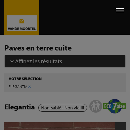
Togg
navi
Paves en terre cuite
Affinez les résultats
VOTRE SÉLECTION
×
ELEGANTIA
Elegantia
Non-sablé - Non vieilli