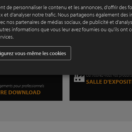
correspond parfaitement au statut et au c
t de personnaliser le contenu et les annonces, d'offrir des f
du bâtiment.
ux et d'analyser notre trafic. Nous partageons également des 
 avec nos partenaires de médias sociaux, de publicité et d'anal
Lire plus
utres informations que vous leur avez fournies ou qu'ils ont c
rvices.
igurez vous-même les cookies
Où trouvez-vous nos produit
SALLE D'EXPOSI
gements pour professionnels
TRE DOWNLOAD