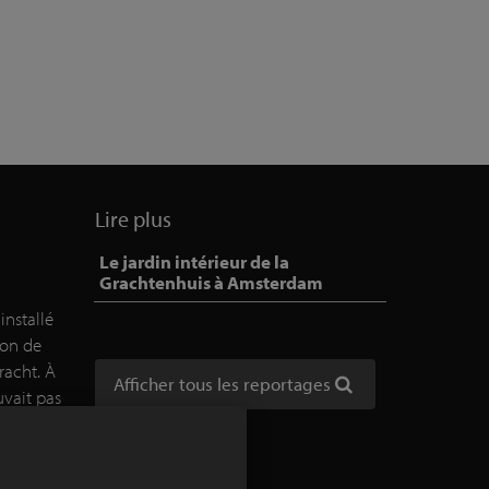
Lire plus
Le jardin intérieur de la
Grachtenhuis à Amsterdam
nstallé
son de
racht. À
Afficher tous les reportages
uvait pas
ve un
 douze de
t et qui