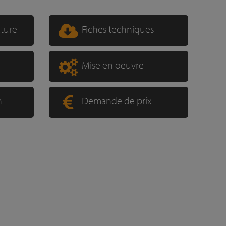
xture
Fiches techniques
Mise en oeuvre
n
Demande de prix