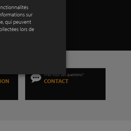
aractère
onctionnalités
informations sur
yse, qui peuvent
ollectées lors de
s
Avez-vous des questions?
TION
CONTACT