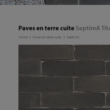
Paves en terre cuite
SeptimA Tit
Home
Paves en terre cuite
SeptimA