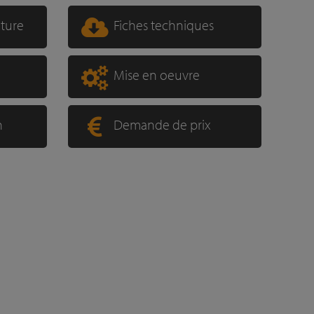
xture
Fiches techniques
Mise en oeuvre
n
Demande de prix