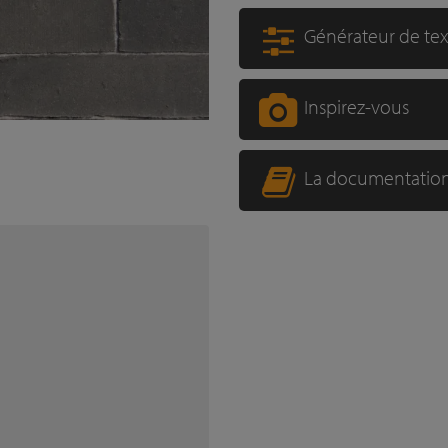
Générateur de te
Inspirez-vous
La documentatio