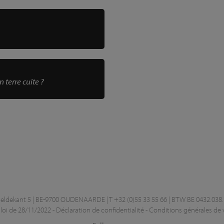
n terre cuite ?
dekant 5 | BE-9700 OUDENAARDE | T +32 (0)55 33 55 66 | BTW BE 0432.038.
-
loi de 28/11/2022
-
Déclaration de confidentialité
-
Conditions générales de 