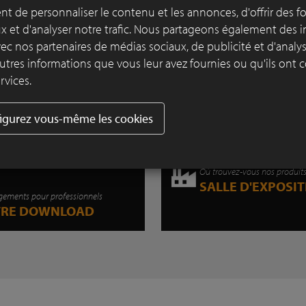
lettres 'BOE', un emplacement de pique-n
t de personnaliser le contenu et les annonces, d'offrir des f
sous les arbres et un solarium au bord de l
ux et d'analyser notre trafic. Nous partageons également des 
 avec nos partenaires de médias sociaux, de publicité et d'anal
Lire plus
utres informations que vous leur avez fournies ou qu'ils ont c
rvices.
igurez vous-même les cookies
Où trouvez-vous nos produit
SALLE D'EXPOSI
gements pour professionnels
TRE DOWNLOAD