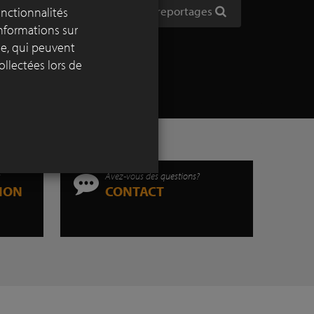
ique
Afficher tous les reportages
onctionnalités
’eau.
informations sur
yse, qui peuvent
ollectées lors de
s
Avez-vous des questions?
TION
CONTACT