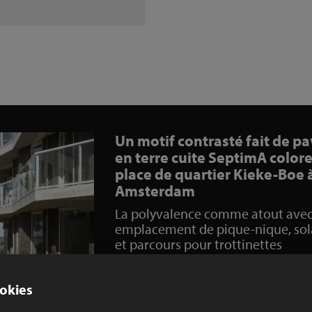
Un motif contrasté fait de p
en terre cuite SeptimA colore
place de quartier Kieke-Boe 
Amsterdam
La polyvalence comme atout ave
emplacement de pique-nique, so
et parcours pour trottinettes
Avec ‘Kieke-Boe’, IJburg s’est enrichie d’un
nouvelle place de quartier ! Tout en longu
okies
est équipée d’une ‘cachette’ matérialisée p