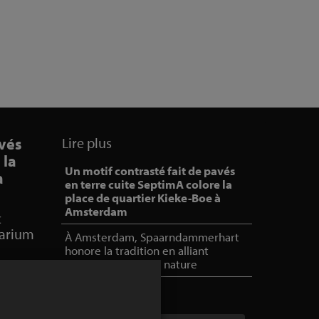
avés
Lire plus
 la
Un motif contrasté fait de pavés
à
en terre cuite SeptimA colore la
place de quartier Kieke-Boe à
Amsterdam
c
larium
À Amsterdam, Spaarndammerhart
honore la tradition en alliant
architecture, art et nature
e
eur, elle
ar les