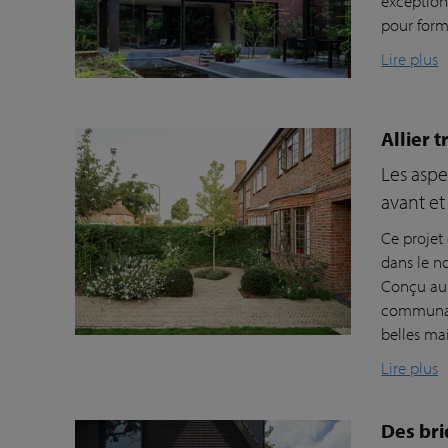
exception
pour form
Lire plus
Allier 
Les aspe
avant et
Ce projet
dans le n
Conçu au 
communaut
belles ma
Lire plus
Des br