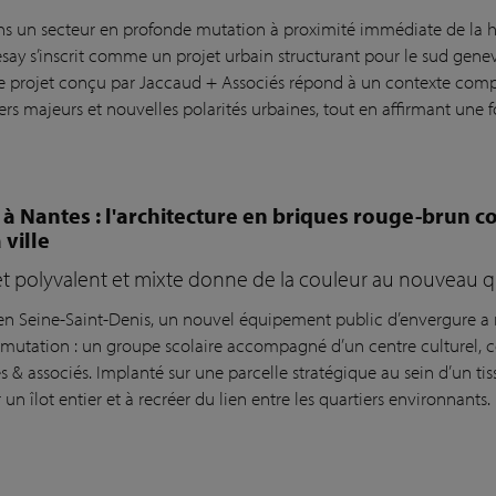
ns un secteur en profonde mutation à proximité immédiate de la h
esay s’inscrit comme un projet urbain structurant pour le sud gene
le projet conçu par Jaccaud + Associés répond à un contexte comple
ers majeurs et nouvelles polarités urbaines, tout en affirmant une f
 à Nantes : l'architecture en briques rouge-brun 
a ville
t polyvalent et mixte donne de la couleur au nouveau qu
en Seine-Saint-Denis, un nouvel équipement public d’envergure a 
 mutation : un groupe scolaire accompagné d’un centre culturel,
s & associés. Implanté sur une parcelle stratégique au sein d’un ti
r un îlot entier et à recréer du lien entre les quartiers environnants.