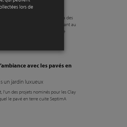
ollectées lors de
.
nsforme en paysage urbain grâce à des
l'infrastructure en un parc accueillant au
tre mélange de pavés en terre cuite
 d’ambiance avec les pavés en
ns un jardin luxueux
 l'un des projets nominés pour les Clay
quel le pavé en terre cuite SeptimA