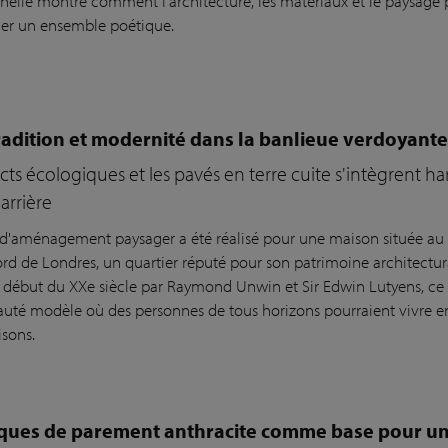
nelle montre comment l'architecture, les matériaux et le paysage
er un ensemble poétique.
tradition et modernité dans la banlieue verdoyan
cts écologiques et les pavés en terre cuite s'intègrent 
 arrière
 d'aménagement paysager a été réalisé pour une maison située 
ord de Londres, un quartier réputé pour son patrimoine architectur
début du XXe siècle par Raymond Unwin et Sir Edwin Lutyens, ce
é modèle où des personnes de tous horizons pourraient vivre en
isons.
iques de parement anthracite comme base pour un