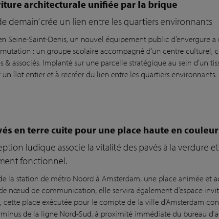
iture architecturale unifiée par la brique
 de demain’ crée un lien entre les quartiers environnants
en Seine-Saint-Denis, un nouvel équipement public d’envergure a 
 mutation : un groupe scolaire accompagné d’un centre culturel,
s & associés. Implanté sur une parcelle stratégique au sein d’un ti
r un îlot entier et à recréer du lien entre les quartiers environnants.
és en terre cuite pour une place haute en coule
ption ludique associe la vitalité des pavés à la verdure e
ment fonctionnel.
de la station de métro Noord à Amsterdam, une place animée et a
de nœud de communication, elle servira également d’espace invit
, cette place exécutée pour le compte de la ville d’Amsterdam con
erminus de la ligne Nord-Sud, à proximité immédiate du bureau d’