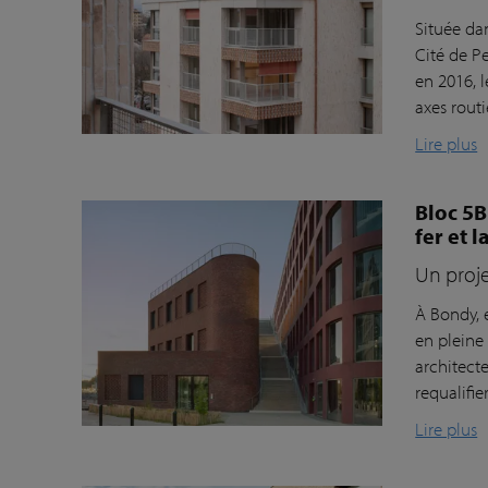
Située da
Cité de P
en 2016, 
axes routi
Lire plus
Bloc 5B
fer et l
Un proje
À Bondy, 
en pleine
architecte
requalifie
Lire plus