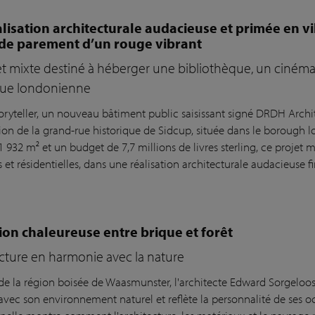
lisation architecturale audacieuse et primée en vi
 de parement d’un rouge vibrant
t mixte destiné à héberger une bibliothèque, un cinéma
ieue londonienne
oryteller, un nouveau bâtiment public saisissant signé DRDH Archi
ation de la grand-rue historique de Sidcup, située dans le borough 
1 932 m² et un budget de 7,7 millions de livres sterling, ce projet m
s et résidentielles, dans une réalisation architecturale audacieuse f
on chaleureuse entre brique et forêt
ecture en harmonie avec la nature
e la région boisée de Waasmunster, l'architecte Edward Sorgeloo
avec son environnement naturel et reflète la personnalité de ses oc