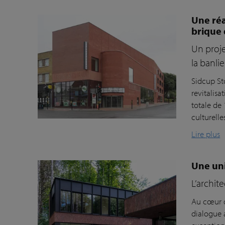
Une réa
brique
Un proje
la banl
Sidcup St
revitalis
totale de 
culturelle
Lire plus
Une uni
L’archit
Au cœur d
dialogue 