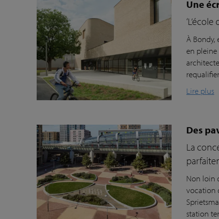
Une écr
‘L’école
À Bondy, 
en pleine
architecte
requalifie
Lire plus
Des pav
La conce
parfaite
Non loin 
vocation 
Sprietsma
station t