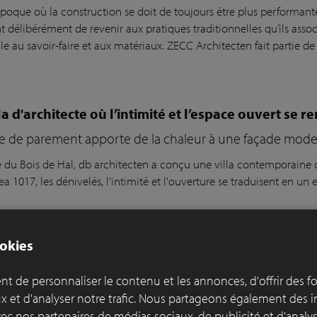
poque où la construction se doit de toujours être plus performante 
t délibérément de revenir aux pratiques traditionnelles qu’ils asso
lle au savoir-faire et aux matériaux. ZECC Architecten fait partie de
la d'architecte où l’intimité et l’espace ouvert se 
ue de parement apporte de la chaleur à une façade mode
re du Bois de Hal,
db
a
rchitecten
a conçu une villa contemporaine
ea
1
017,
les dénivelés, l'intimité et l'ouverture se traduisent en u
okies
t de personnaliser le contenu et les annonces, d'offrir des f
el espace riverain de Londres intègre un mélange 
ux et d'analyser notre trafic. Nous partageons également des 
e
 avec nos partenaires de médias sociaux, de publicité et d'anal