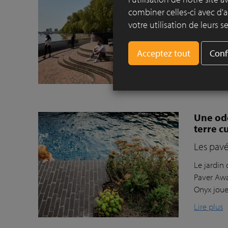
combiner celles-ci avec d'a
Thames 
votre utilisation de leurs se
Gillespie
pavés en t
Conf
bord de l
DecimA.
Lire plus
Une ode
terre c
Les pavé
Le jardin
Paver Awa
Onyx joue
Lire plus