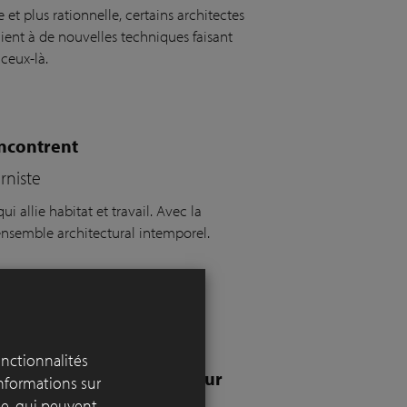
et plus rationnelle, certains architectes
cient à de nouvelles techniques faisant
 ceux-là.
rencontrent
rniste
qui allie habitat et travail
. Avec la
n ensemble architectural intemporel.
onctionnalités
de pavés en terre cuite sur
informations sur
yse, qui peuvent