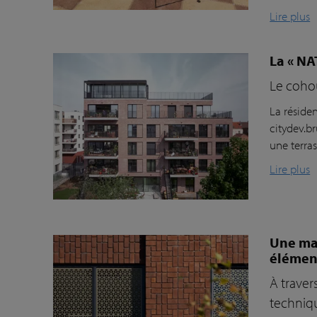
Lire plus
La « NA
Le cohous
La réside
citydev.br
une terra
Lire plus
Une maç
élémen
À traver
techniqu