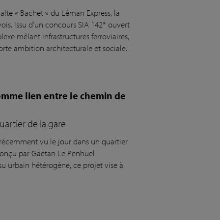
alte « Bachet » du Léman Express, la
vois. Issu d’un concours SIA 142* ouvert
xe mêlant infrastructures ferroviaires,
orte ambition architecturale et sociale.
comme lien entre le chemin de
artier de la gare
récemment vu le jour dans un quartier
 conçu par Gaëtan Le Penhuel
ssu urbain hétérogène, ce projet vise à