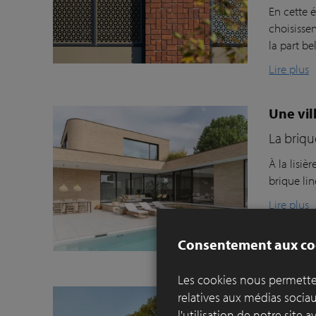
En cette é
choisissen
la part be
Lire plus
Une vil
La briq
À la lisiè
brique
l
in
Lire plus
Consentement aux co
Les cookies nous permetten
Le nouv
relatives aux médias socia
mesur
l'utilisation de notre site