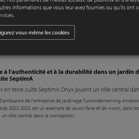
utres informations que vous leur avez fournies ou qu'ils ont c
Tideway à Chelsea Quay. L'infrastructure comme paysage
rvices.
s révèle comment le Thames Tideway Tunnel à Chelsea Quay se tra
erre cuite, des œuvres d'art et des plantations, transformant ainsi 
igurez vous-même les cookies
a rivière. Découvrez tous les détails de cette étude de cas avec no
 à l'authenticité et à la durabilité dans un jardin
uite SeptimA
s en terre cuite SeptimA Onyx jouent un rôle central da
 d’ambiance de l'entreprise de jardinage Tuinonderneming Ameloot,
rds 2022-2023, est un exemple de savoir-faire et de vision, dans le
 un rôle central dans la conception.